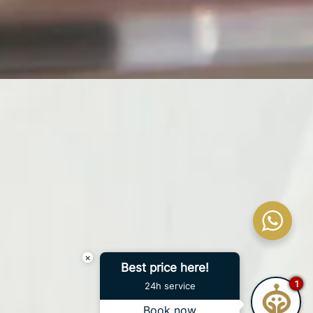
×
Best price here!
1
24h service
Book now