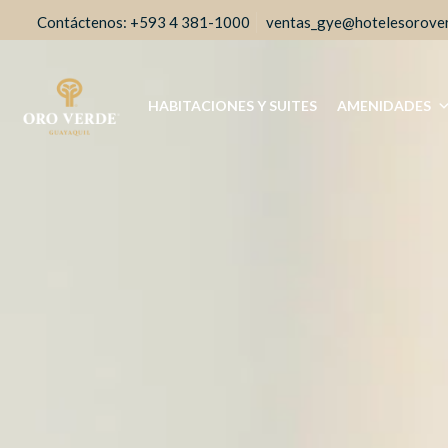
+593 4 381-1000
ventas_gye@hotelesorove
HABITACIONES Y SUITES
AMENIDADES